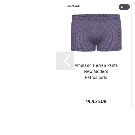
NEU
NEU
Ammann Damen
Ammann Herren Pants
halbarm Shirt Mix &
New Modern
Match
Retroshorts
Mircofaser
34,95 EUR
19,95 EUR