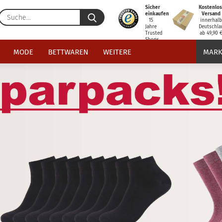
Sicher
Kostenlos
Suche...
einkaufen
Versand
15
innerhal
Jahre
Deutschla
Trusted
ab 49,90 
Shops
zertifiziert
MODE
BETTWAREN
WEITERE
MARK