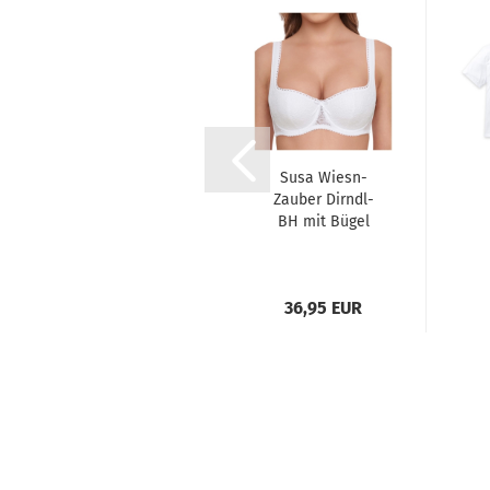
Camano Kinder
Susa Wiesn-
Sport Socks 2
Zauber Dirndl-
Paar
BH mit Bügel
E
ab 6,95 EUR
36,95 EUR