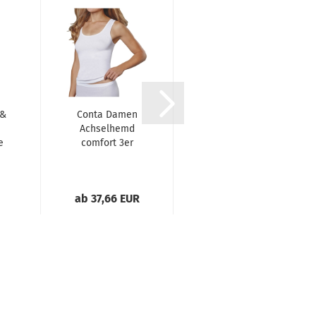
 &
Conta Damen
Speidel Damen
Achselhemd
Soft-BH ohne
e
comfort 3er
Bügel
Pack
Softfeeling
gemoldet
ab 37,66 EUR
ab 21,95 EUR