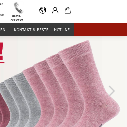
er
b
nds
04253-
€
701 99 99
EN
KONTAKT & BESTELL-HOTLINE