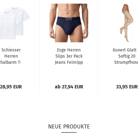
Schiesser
Esge Herren
Kunert Glatt
Herren
Slips 3er Pack
Softig 20
halbarm T-
Jeans Feinripp
Strumpfhos
Shirts
mit Eingriff
3er Pack
ssentials 2er
Pack
28,95 EUR
ab 27,94 EUR
33,95 EUR
American...
NEUE PRODUKTE