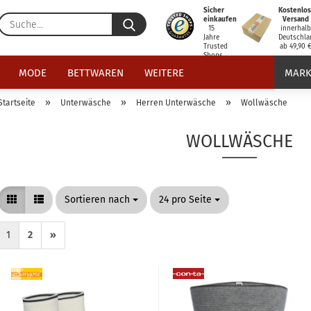
Sicher
Kostenlos
Suche...
einkaufen
Versand
15
innerhal
Jahre
Deutschla
Trusted
ab 49,90 
Shops
zertifiziert
MODE
BETTWAREN
WEITERE
MARK
»
»
»
Startseite
Unterwäsche
Herren Unterwäsche
Wollwäsche
WOLLWÄSCHE
Sortieren nach
pro Seite
Sortieren nach
24 pro Seite
1
2
»