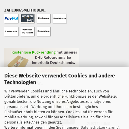
ZAHLUNGSMETHODEN...
Diese Webseite verwendet Cookies und andere
Technologien
GEPRÜFTE QUALITÄT...
Wir verwenden Cookies und ähnliche Technologien, auch von
Drittanbietern, um die ordentliche Funktionsweise der Website zu
gewährleisten, die Nutzung unseres Angebotes zu analysieren,
personalisierte Werbung und Ihnen ein bestmögliches
Einkaufserlebnis bieten zu können. Cookies und IDs werden für
mobile Werbung, sowohl für personalisierte als auch für nicht
personalisierte Anzeigen genutzt.
ZUSTELLUNG
Weitere Informationen finden Sie in unserer
Datenschutzerklärung
.