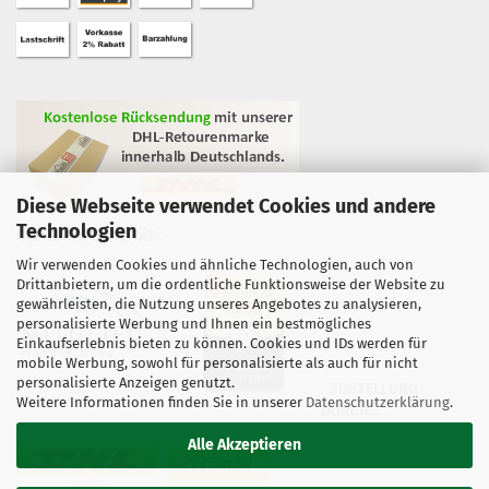
Diese Webseite verwendet Cookies und andere
Technologien
GEPRÜFTE QUALITÄT...
Wir verwenden Cookies und ähnliche Technologien, auch von
Drittanbietern, um die ordentliche Funktionsweise der Website zu
gewährleisten, die Nutzung unseres Angebotes zu analysieren,
personalisierte Werbung und Ihnen ein bestmögliches
Einkaufserlebnis bieten zu können. Cookies und IDs werden für
mobile Werbung, sowohl für personalisierte als auch für nicht
personalisierte Anzeigen genutzt.
ZUSTELLUNG
Weitere Informationen finden Sie in unserer
Datenschutzerklärung
.
DURCH...
Alle Akzeptieren