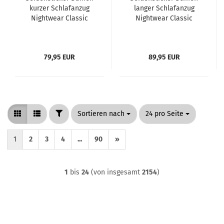
kurzer Schlafanzug
langer Schlafanzug
Nightwear Classic
Nightwear Classic
Pyjama kurz
Pyjama lang
79,95 EUR
89,95 EUR
FILTER
Sortieren nach
pro Seite
Sortieren nach
24 pro Seite
1
2
3
4
...
90
»
1
bis
24
(von insgesamt
2154
)