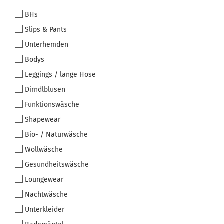
BHs
Slips & Pants
Unterhemden
Bodys
Leggings / lange Hose
Dirndlblusen
Funktionswäsche
Shapewear
Bio- / Naturwäsche
Wollwäsche
Gesundheitswäsche
Loungewear
Nachtwäsche
Unterkleider