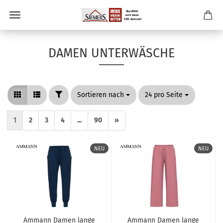
DAMEN UNTERWÄSCHE
FILTER
Sortieren nach
pro Seite
Sortieren nach
24 pro Seite
1
2
3
4
...
90
»
NEU
NEU
Ammann Damen lange
Ammann Damen lange