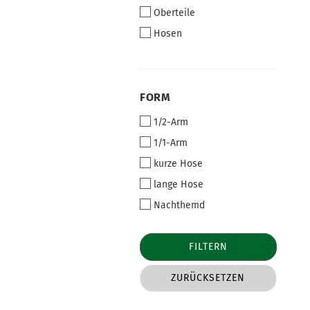
Oberteile
Hosen
FORM
FORM
1/2-Arm
1/1-Arm
kurze Hose
lange Hose
Nachthemd
FILTERN
ZURÜCKSETZEN