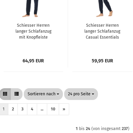
Schiesser Herren
Schiesser Herren
langer Schlafanzug
langer Schlafanzug
mit Knopfleiste
Casual Essentials
Casual Essentials
64,95 EUR
59,95 EUR
Sortieren nach
pro Seite
Sortieren nach
24 pro Seite
1
2
3
4
...
10
»
1
bis
24
(von insgesamt
237
)