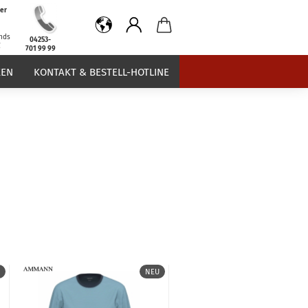
er
b
nds
04253-
€
701 99 99
EN
KONTAKT & BESTELL-HOTLINE
NEU