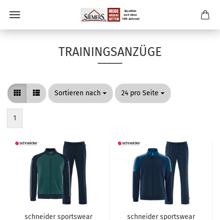
TRAININGSANZÜGE
Sortieren nach
pro Seite
Sortieren nach
24 pro Seite
1
schneider sportswear
schneider sportswear