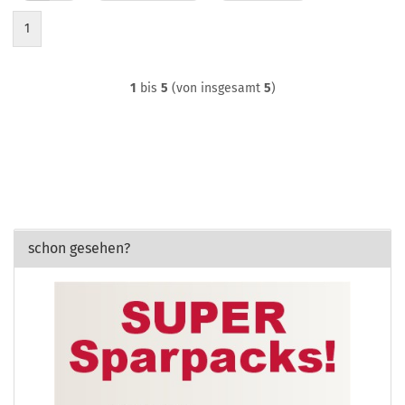
1
1
bis
5
(von insgesamt
5
)
schon gesehen?