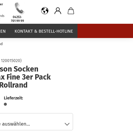
er
b
nds
04253-
€
701 99 99
EN
KONTAKT & BESTELL-HOTLINE
nd
:
120015020
)
son Socken
x Fine 3er Pack
Rollrand
Lieferzeit: