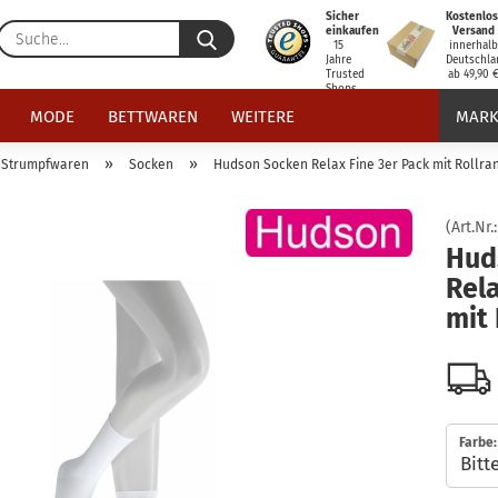
Sicher
Kostenlos
Suche...
einkaufen
Versand
15
innerhal
Jahre
Deutschla
Trusted
ab 49,90 
Shops
zertifiziert
MODE
BETTWAREN
WEITERE
MARK
»
»
Strumpfwaren
Socken
Hudson Socken Relax Fine 3er Pack mit Rollra
(Art.Nr.
Hud
Rela
mit 
Farbe: