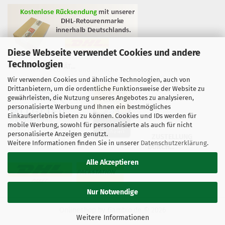
Diese Webseite verwendet Cookies und andere
Technologien
GEPRÜFTE QUALITÄT...
Wir verwenden Cookies und ähnliche Technologien, auch von
Drittanbietern, um die ordentliche Funktionsweise der Website zu
gewährleisten, die Nutzung unseres Angebotes zu analysieren,
personalisierte Werbung und Ihnen ein bestmögliches
Einkaufserlebnis bieten zu können. Cookies und IDs werden für
mobile Werbung, sowohl für personalisierte als auch für nicht
personalisierte Anzeigen genutzt.
ZUSTELLUNG
Weitere Informationen finden Sie in unserer
Datenschutzerklärung
.
DURCH...
Alle Akzeptieren
Nur Notwendige
Onlineshop
by Gambio.de © 2026
Weitere Informationen