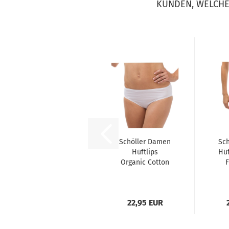
KUNDEN, WELCHE 
Schöller Damen
Sc
Hüftlips
Hüf
Organic Cotton
F
5er Pack
P
22,95 EUR