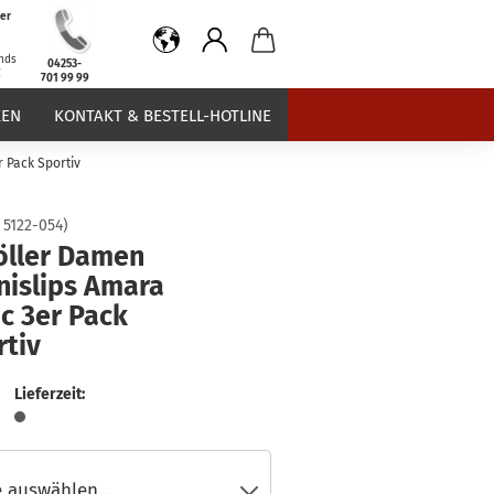
er
b
nds
04253-
€
701 99 99
EN
KONTAKT & BESTELL-HOTLINE
 Pack Sportiv
:
5122-054
)
öller Damen
nislips Amara
c 3er Pack
rtiv
Lieferzeit: