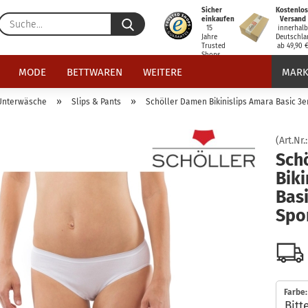
Sicher
Kostenlos
Suche...
einkaufen
Versand
15
innerhal
Jahre
Deutschla
Trusted
ab 49,90 
Shops
zertifiziert
MODE
BETTWAREN
WEITERE
MARK
»
»
Unterwäsche
Slips & Pants
Schöller Damen Bikinislips Amara Basic 3er
(Art.Nr.
Sch
Biki
Basi
Spo
Farbe: