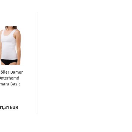
höller Damen
Unterhemd
mara Basic
Achseltop
Sportiv
11,31 EUR