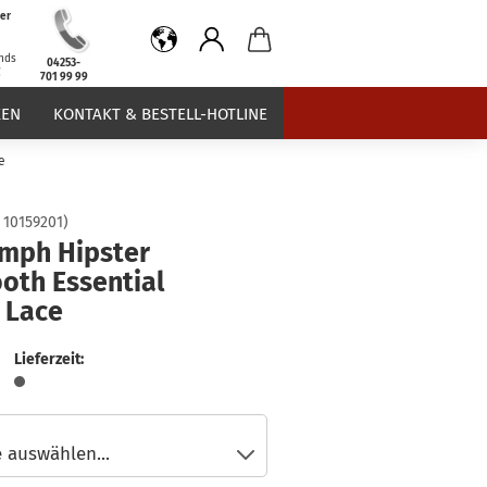
er
b
nds
04253-
€
701 99 99
EN
KONTAKT & BESTELL-HOTLINE
e
:
10159201
)
umph Hipster
oth Essential
 Lace
Lieferzeit: