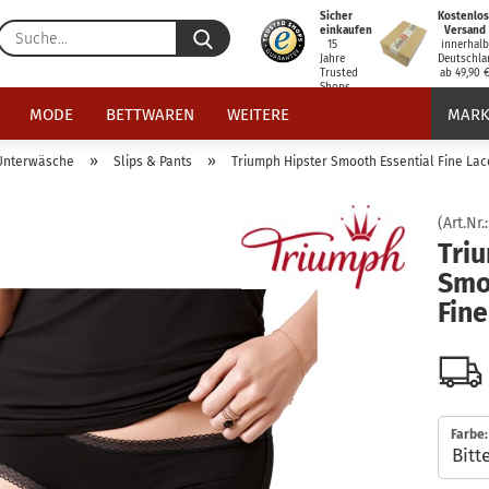
Sicher
Kostenlos
Suche...
einkaufen
Versand
15
innerhal
Jahre
Deutschla
Trusted
ab 49,90 
Shops
zertifiziert
MODE
BETTWAREN
WEITERE
MARK
»
»
Unterwäsche
Slips & Pants
Triumph Hipster Smooth Essential Fine Lac
(Art.Nr.
Tri
Smo
Fine
Farbe: