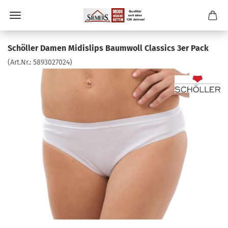
Schöller Damen Midislips Baumwoll Classics 3er Pack
(Art.Nr.:
5893027024
)