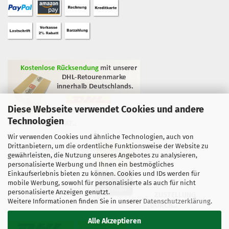
Diese Webseite verwendet Cookies und andere
Technologien
GEPRÜFTE QUALITÄT...
Wir verwenden Cookies und ähnliche Technologien, auch von
Drittanbietern, um die ordentliche Funktionsweise der Website zu
gewährleisten, die Nutzung unseres Angebotes zu analysieren,
personalisierte Werbung und Ihnen ein bestmögliches
Einkaufserlebnis bieten zu können. Cookies und IDs werden für
mobile Werbung, sowohl für personalisierte als auch für nicht
personalisierte Anzeigen genutzt.
ZUSTELLUNG
Weitere Informationen finden Sie in unserer
Datenschutzerklärung
.
DURCH...
Alle Akzeptieren