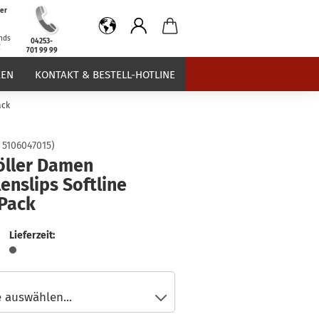
er
b
nds
04253-
€
701 99 99
EN
KONTAKT & BESTELL-HOTLINE
ack
:
5106047015
)
öller Damen
lenslips Softline
 Pack
Lieferzeit: