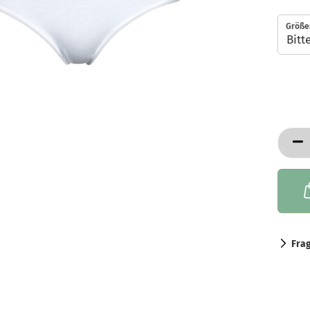
Größe
Fra