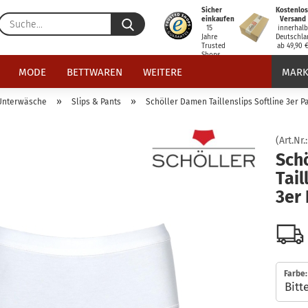
Sicher
Kostenlos
Suche...
einkaufen
Versand
15
innerhal
Jahre
Deutschla
Trusted
ab 49,90 
Shops
zertifiziert
MODE
BETTWAREN
WEITERE
MARK
»
»
Unterwäsche
Slips & Pants
Schöller Damen Taillenslips Softline 3er P
(Art.Nr.
Sch
Tail
3er
Farbe: