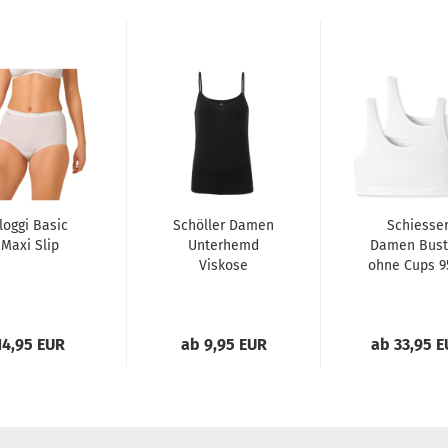
loggi Basic
Schöller Damen
Schiesse
Maxi Slip
Unterhemd
Damen Bust
Viskose
ohne Cups 9
Spaghettitop
2er Pack
Organic
Cotton...
14,95 EUR
ab 9,95 EUR
ab 33,95 