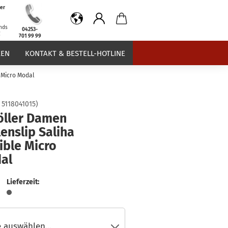
er
b
nds
04253-
€
701 99 99
EN
KONTAKT & BESTELL-HOTLINE
e Micro Modal
:
5118041015
)
öller Damen
lenslip Saliha
ible Micro
al
Lieferzeit: