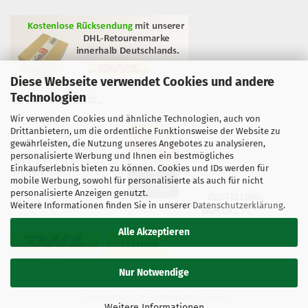
Diese Webseite verwendet Cookies und andere
Technologien
GEPRÜFTE QUALITÄT...
Wir verwenden Cookies und ähnliche Technologien, auch von
Drittanbietern, um die ordentliche Funktionsweise der Website zu
gewährleisten, die Nutzung unseres Angebotes zu analysieren,
personalisierte Werbung und Ihnen ein bestmögliches
Einkaufserlebnis bieten zu können. Cookies und IDs werden für
mobile Werbung, sowohl für personalisierte als auch für nicht
personalisierte Anzeigen genutzt.
ZUSTELLUNG
Weitere Informationen finden Sie in unserer
Datenschutzerklärung
.
DURCH...
Alle Akzeptieren
Nur Notwendige
Onlineshop
by Gambio.de © 2026
Weitere Informationen