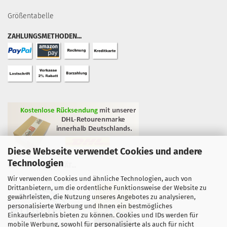
Größentabelle
ZAHLUNGSMETHODEN...
Diese Webseite verwendet Cookies und andere
Technologien
GEPRÜFTE QUALITÄT...
Wir verwenden Cookies und ähnliche Technologien, auch von
Drittanbietern, um die ordentliche Funktionsweise der Website zu
gewährleisten, die Nutzung unseres Angebotes zu analysieren,
personalisierte Werbung und Ihnen ein bestmögliches
Einkaufserlebnis bieten zu können. Cookies und IDs werden für
mobile Werbung, sowohl für personalisierte als auch für nicht