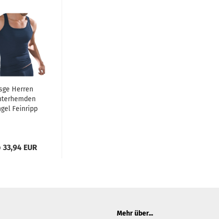
sge Herren
nterhemden
ngel Feinripp
5er Pack
portjacken
 33,94 EUR
Mehr über...