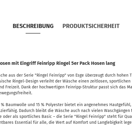
BESCHREIBUNG
PRODUKTSICHERHEIT
osen mit Eingriff Feinripp Ringel 5er Pack Hosen lang
sche aus der Serie "Ringel Feinripp" von Esge überzeugt durch hohen T
ssische Ringel-Design verleiht der Wäsche einen zeitlosen, sportliche
und Freizeit. Dank der hochwertigen Feinripp-Struktur passt sich das M
ewegungsfreiheit.
 % Baumwolle und 15 % Polyester bietet ein angenehmes Hautgefühl, 
azierfähig. Dadurch bleibt die Wäsche auch nach vielen Waschgängen f
der als sportliches Basic – die Serie "Ringel Feinripp" steht für Qual
chtbares Essential für alle, die Wert auf Komfort und Langlebigkeit lege