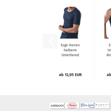
Esge Herren
E
halbarm
U
Unterhemd
Ri
Ringel Feinripp
Jacke 1/2 Arm
S
ab 12,95 EUR
ab