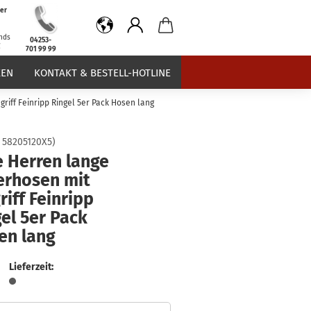
er
b
nds
04253-
€
701 99 99
EN
KONTAKT & BESTELL-HOTLINE
riff Feinripp Ringel 5er Pack Hosen lang
:
58205120X5
)
e Herren lange
erhosen mit
riff Feinripp
el 5er Pack
en lang
Lieferzeit: