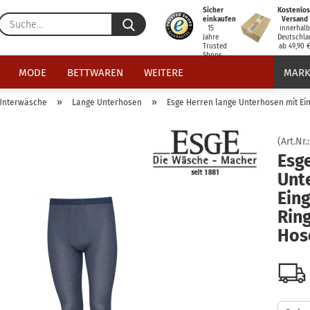
Sicher
Kostenlos
Suche...
einkaufen
Versand
15
innerhal
Jahre
Deutschla
Trusted
ab 49,90 
Shops
zertifiziert
MODE
BETTWAREN
WEITERE
MARK
»
»
Unterwäsche
Lange Unterhosen
Esge Herren lange Unterhosen mit Eing
(Art.Nr.
Esg
Unt
Eing
Ring
Hos