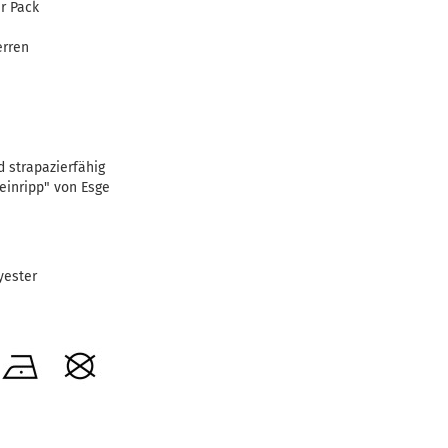
r Pack
erren
 strapazierfähig
Feinripp" von Esge
yester