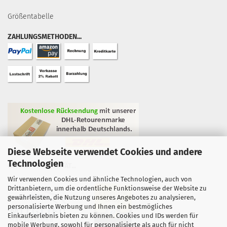
Größentabelle
ZAHLUNGSMETHODEN...
Diese Webseite verwendet Cookies und andere
Technologien
GEPRÜFTE QUALITÄT...
Wir verwenden Cookies und ähnliche Technologien, auch von
Drittanbietern, um die ordentliche Funktionsweise der Website zu
gewährleisten, die Nutzung unseres Angebotes zu analysieren,
personalisierte Werbung und Ihnen ein bestmögliches
Einkaufserlebnis bieten zu können. Cookies und IDs werden für
mobile Werbung, sowohl für personalisierte als auch für nicht