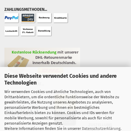
ZAHLUNGSMETHODEN...
Diese Webseite verwendet Cookies und andere
Technologien
GEPRÜFTE QUALITÄT...
Wir verwenden Cookies und ähnliche Technologien, auch von
Drittanbietern, um die ordentliche Funktionsweise der Website zu
gewährleisten, die Nutzung unseres Angebotes zu analysieren,
personalisierte Werbung und Ihnen ein bestmögliches
Einkaufserlebnis bieten zu können. Cookies und IDs werden für
mobile Werbung, sowohl für personalisierte als auch für nicht
personalisierte Anzeigen genutzt.
ZUSTELLUNG
Weitere Informationen finden Sie in unserer
Datenschutzerklärung
.
DURCH...