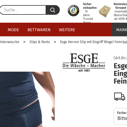
Sicher
Kostenlos
Suche...
einkaufen
Versand
15
innerhal
Jahre
Deutschla
Trusted
ab 49,90 
Shops
zertifiziert
MODE
BETTWAREN
WEITERE
MARK
»
»
Unterwäsche
Slips & Pants
Esge Herren Slip mit Eingriff Ringel Feinrip
(Art.Nr.
Esge
Eing
Fein
Farbe: