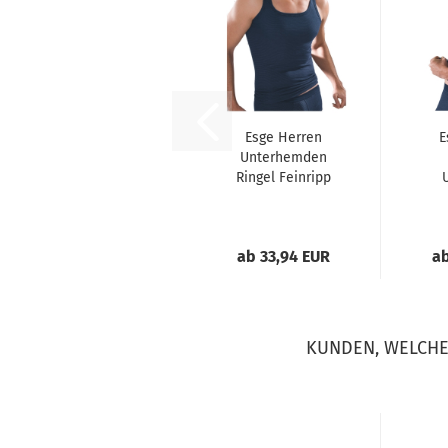
Esge Herren
E
Unterhemden
Ringel Feinripp
5er Pack
Ri
Sportjacken
Ja
ab 33,94 EUR
ab
KUNDEN, WELCHE 