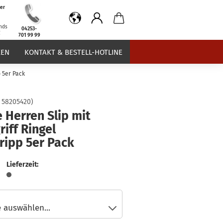
er
b
nds
04253-
€
701 99 99
EN
KONTAKT & BESTELL-HOTLINE
p 5er Pack
:
58205420
)
 Herren Slip mit
riff Ringel
ripp 5er Pack
Lieferzeit: