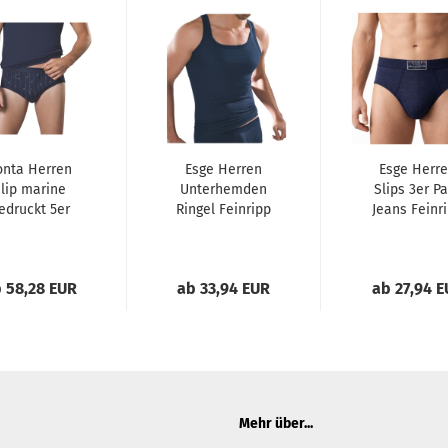
onta Herren
Esge Herren
Esge Herr
lip marine
Unterhemden
Slips 3er P
edruckt 5er
Ringel Feinripp
Jeans Feinr
Pack
5er Pack
mit Eingrif
Sportjacken
 58,28 EUR
ab 33,94 EUR
ab 27,94 
Mehr über...