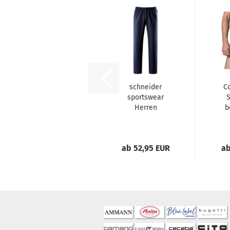
schneider
C
sportswear
S
Herren
b
Trainingshose
KOPENHAGENM
Fitness...
ab 52,95 EUR
ab