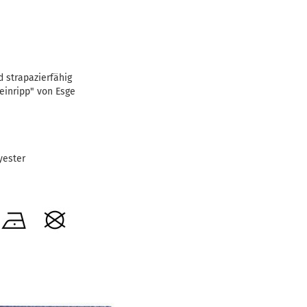
 strapazierfähig
Feinripp" von Esge
yester