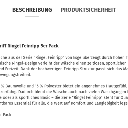
BESCHREIBUNG
PRODUKTSICHERHEIT
riff Ringel Feinripp 5er Pack
sche aus der Serie "Ringel Feinripp" von Esge überzeugt durch hohen T
ssische Ringel-Design verleiht der Wäsche einen zeitlosen, sportliche
und Freizeit. Dank der hochwertigen Feinripp-Struktur passt sich das M
ewegungsfreiheit.
 % Baumwolle und 15 % Polyester bietet ein angenehmes Hautgefühl, 
azierfähig. Dadurch bleibt die Wäsche auch nach vielen Waschgängen f
der als sportliches Basic – die Serie "Ringel Feinripp" steht für Qual
chtbares Essential für alle, die Wert auf Komfort und Langlebigkeit lege
r Pack