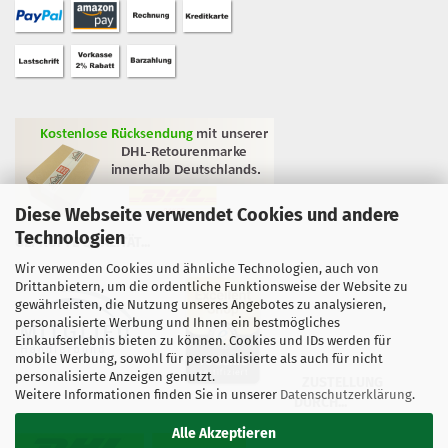
Diese Webseite verwendet Cookies und andere
Technologien
GEPRÜFTE QUALITÄT...
Wir verwenden Cookies und ähnliche Technologien, auch von
Drittanbietern, um die ordentliche Funktionsweise der Website zu
gewährleisten, die Nutzung unseres Angebotes zu analysieren,
personalisierte Werbung und Ihnen ein bestmögliches
Einkaufserlebnis bieten zu können. Cookies und IDs werden für
mobile Werbung, sowohl für personalisierte als auch für nicht
personalisierte Anzeigen genutzt.
ZUSTELLUNG
Weitere Informationen finden Sie in unserer
Datenschutzerklärung
.
DURCH...
Alle Akzeptieren