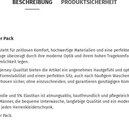
BESCHREIBUNG
PRODUKTSICHERHEIT
er Pack
steht für zeitlosen Komfort, hochwertige Materialien und eine perfekt
Esge überzeugt durch ihre moderne Optik und ihrem hohen Tragekomfort
lichkeit legen.
-Jersey-Qualität bieten die Artikel ein angenehmes Hautgefühl und op
r Formstabilität und einen perfekten Sitz, auch nach häufigem Wasche
hosen sicher, ohne einzuschneiden, und garantieren ganztägigen Komfo
le und 5% Elasthan ist atmungsaktiv, hautfreundlich und pflegeleicht
r Männer, die bequeme Unterwäsche, langlebige Qualität und ein mode
r jeden Herrenkleiderschrank.
r Pack.