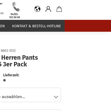
er
b
nds
04253-
€
701 99 99
EN
KONTAKT & BESTELL-HOTLINE
:
6603-353
)
 Herren Pants
5 3er Pack
Lieferzeit: