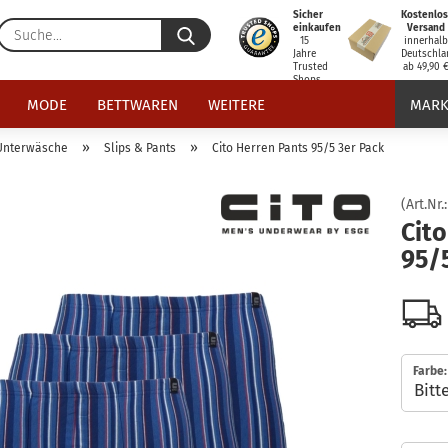
Sicher
Kostenlos
Suche...
einkaufen
Versand
15
innerhal
Jahre
Deutschla
Trusted
ab 49,90 
Shops
zertifiziert
MODE
BETTWAREN
WEITERE
MARK
»
»
Unterwäsche
Slips & Pants
Cito Herren Pants 95/5 3er Pack
(Art.Nr.
Cito
95/
Farbe: