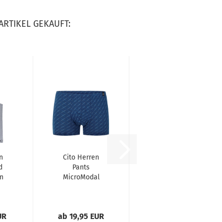
ARTIKEL GEKAUFT:
n
Cito Herren
d
Pants
on
MicroModal
Unterhose
UR
ab 19,95 EUR