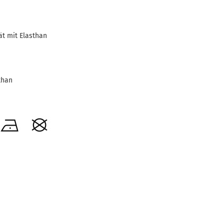
ät mit Elasthan
than