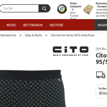
Sicher
Kostenlos
Suche...
einkaufen
Versand
15
innerhal
Jahre
Deutschla
Trusted
ab 49,90 
Shops
zertifiziert
MODE
BETTWAREN
WEITERE
MARK
»
»
Unterwäsche
Slips & Pants
Cito Herren Pants 95/5 Unterhose
(Art.Nr.
Cito
95/
Farbe: