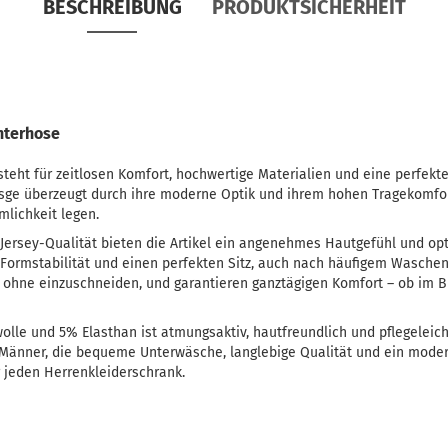
BESCHREIBUNG
PRODUKTSICHERHEIT
nterhose
steht für zeitlosen Komfort, hochwertige Materialien und eine perfekt
Esge überzeugt durch ihre moderne Optik und ihrem hohen Tragekomfort
lichkeit legen.
-Jersey-Qualität bieten die Artikel ein angenehmes Hautgefühl und op
r Formstabilität und einen perfekten Sitz, auch nach häufigem Wasch
, ohne einzuschneiden, und garantieren ganztägigen Komfort – ob im Bür
le und 5% Elasthan ist atmungsaktiv, hautfreundlich und pflegeleicht
r Männer, die bequeme Unterwäsche, langlebige Qualität und ein mode
r jeden Herrenkleiderschrank.