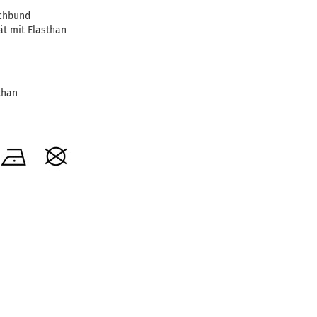
chbund
ät mit Elasthan
than