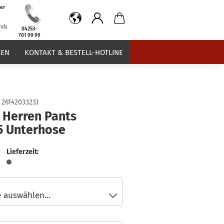
er
b
nds
04253-
€
701 99 99
EN
KONTAKT & BESTELL-HOTLINE
:
2614203323
)
 Herren Pants
5 Unterhose
Lieferzeit: