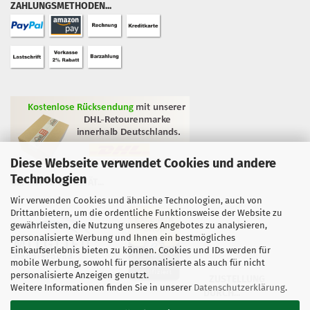
ZAHLUNGSMETHODEN...
Diese Webseite verwendet Cookies und andere
Technologien
GEPRÜFTE QUALITÄT...
Wir verwenden Cookies und ähnliche Technologien, auch von
Drittanbietern, um die ordentliche Funktionsweise der Website zu
gewährleisten, die Nutzung unseres Angebotes zu analysieren,
personalisierte Werbung und Ihnen ein bestmögliches
Einkaufserlebnis bieten zu können. Cookies und IDs werden für
mobile Werbung, sowohl für personalisierte als auch für nicht
personalisierte Anzeigen genutzt.
ZUSTELLUNG
Weitere Informationen finden Sie in unserer
Datenschutzerklärung
.
DURCH...