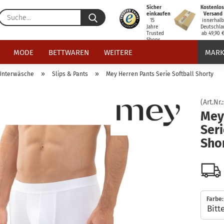
Sicher
Kostenlos
Suche...
einkaufen
Versand
15
innerhal
Jahre
Deutschla
Trusted
ab 49,90 
Shops
zertifiziert
MODE
BETTWAREN
WEITERE
MARK
»
»
Unterwäsche
Slips & Pants
Mey Herren Pants Serie Softball Shorty
(Art.Nr.
Mey
Seri
Sho
Farbe: