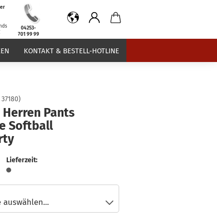
er
b
nds
04253-
€
701 99 99
EN
KONTAKT & BESTELL-HOTLINE
:
37180
)
 Herren Pants
e Softball
rty
Lieferzeit: