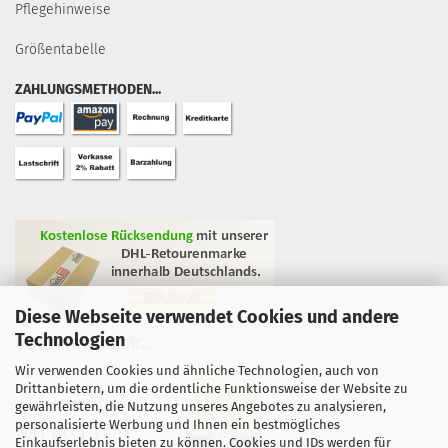
Pflegehinweise
Größentabelle
ZAHLUNGSMETHODEN...
Diese Webseite verwendet Cookies und andere
Technologien
GEPRÜFTE QUALITÄT...
Wir verwenden Cookies und ähnliche Technologien, auch von
Drittanbietern, um die ordentliche Funktionsweise der Website zu
gewährleisten, die Nutzung unseres Angebotes zu analysieren,
personalisierte Werbung und Ihnen ein bestmögliches
Einkaufserlebnis bieten zu können. Cookies und IDs werden für