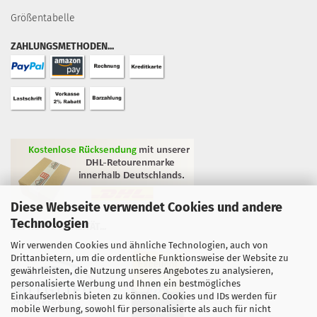
Größentabelle
ZAHLUNGSMETHODEN...
Diese Webseite verwendet Cookies und andere
Technologien
GEPRÜFTE QUALITÄT...
Wir verwenden Cookies und ähnliche Technologien, auch von
Drittanbietern, um die ordentliche Funktionsweise der Website zu
gewährleisten, die Nutzung unseres Angebotes zu analysieren,
personalisierte Werbung und Ihnen ein bestmögliches
Einkaufserlebnis bieten zu können. Cookies und IDs werden für
mobile Werbung, sowohl für personalisierte als auch für nicht