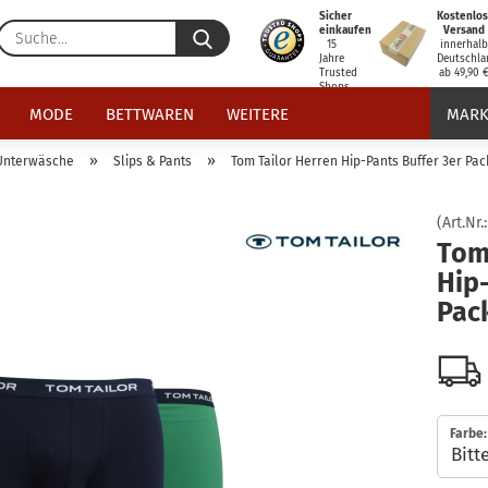
Sicher
Kostenlos
Suche...
einkaufen
Versand
15
innerhal
Jahre
Deutschla
Trusted
ab 49,90 
Shops
zertifiziert
MODE
BETTWAREN
WEITERE
MARK
»
»
Unterwäsche
Slips & Pants
Tom Tailor Herren Hip-Pants Buffer 3er Pac
(Art.Nr.
Tom
Hip-
Pac
Farbe: