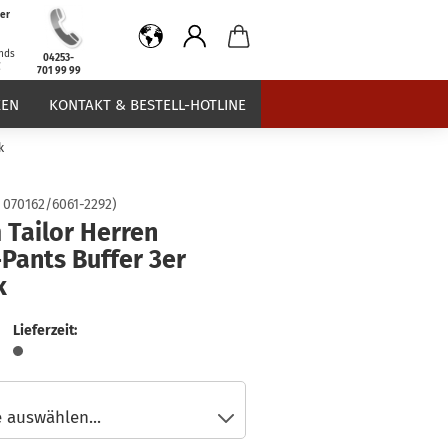
er
b
nds
04253-
€
701 99 99
EN
KONTAKT & BESTELL-HOTLINE
k
:
070162/6061-2292
)
 Tailor Herren
Pants Buffer 3er
k
Lieferzeit: