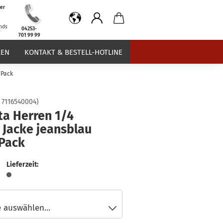
er
b
nds
04253-
€
701 99 99
EN
KONTAKT & BESTELL-HOTLINE
 Pack
:
7116540004
)
ta Herren 1/4
 Jacke jeansblau
 Pack
Lieferzeit: