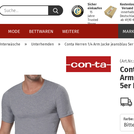
Sicher
Kostenlos
Suche...
einkaufen
Versand
15
innerhal
Jahre
Deutschla
Trusted
ab 49,90 
Shops
zertifiziert
MODE
BETTWAREN
WEITERE
MARK
»
»
Unterwäsche
Unterhemden
Conta Herren 1/4 Arm Jacke jeansblau 5er
(Art.Nr.
Con
Arm
5er
Farbe: