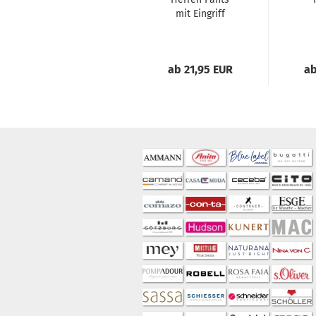
mit Eingriff
Original
Un
Classics Hose
Ein
kurz...
ab 21,95 EUR
ab