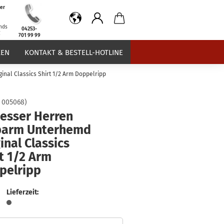
er
b
nds
04253-
€
701 99 99
EN
KONTAKT & BESTELL-HOTLINE
nal Classics Shirt 1/2 Arm Doppelripp
:
005068
)
iesser Herren
barm Unterhemd
inal Classics
t 1/2 Arm
pelripp
Lieferzeit: