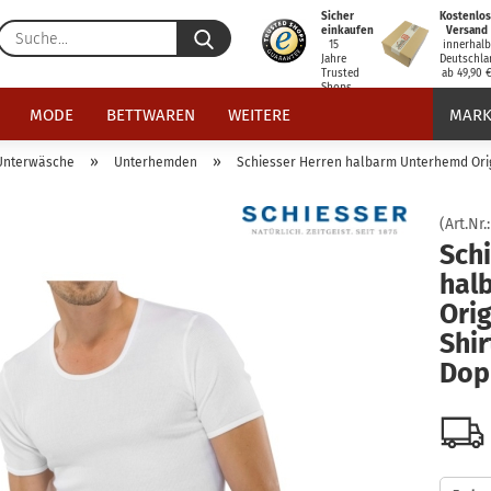
Sicher
Kostenlos
Suche...
einkaufen
Versand
15
innerhal
Jahre
Deutschla
Trusted
ab 49,90 
Shops
zertifiziert
MODE
BETTWAREN
WEITERE
MARK
»
»
Unterwäsche
Unterhemden
Schiesser Herren halbarm Unterhemd Origi
(Art.Nr.
Sch
hal
Orig
Shir
Dop