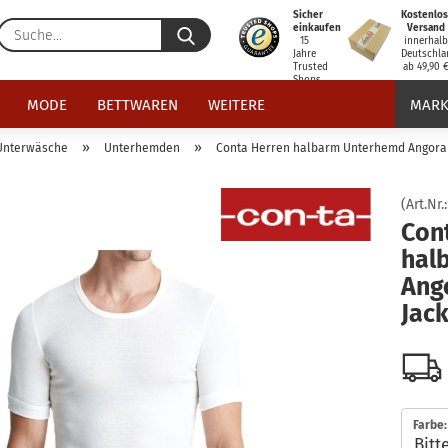
Sicher
Kostenlos
Suche...
einkaufen
Versand
15
innerhal
Jahre
Deutschla
Trusted
ab 49,90 
Shops
zertifiziert
MODE
BETTWAREN
WEITERE
MARK
»
»
Unterwäsche
Unterhemden
Conta Herren halbarm Unterhemd Angora
(Art.Nr.
Con
hal
Ang
Jac
Farbe: