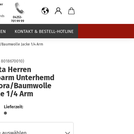
er
b
nds
04253-
€
701 99 99
EN
KONTAKT & BESTELL-HOTLINE
/Baumwolle Jacke 1/4 Arm
:
8018670010
)
ta Herren
barm Unterhemd
ora/Baumwolle
ke 1/4 Arm
Lieferzeit: