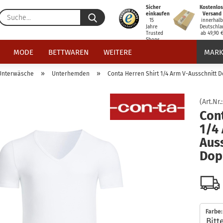
Sicher
Kostenlos
Suche...
einkaufen
Versand
15
innerhal
Jahre
Deutschla
Trusted
ab 49,90 
Shops
zertifiziert
MODE
BETTWAREN
WEITERE
MARK
»
»
Unterwäsche
Unterhemden
Conta Herren Shirt 1/4 Arm V-Ausschnitt 
(Art.Nr.
Cont
1/4
Aus
Dop
Farbe: