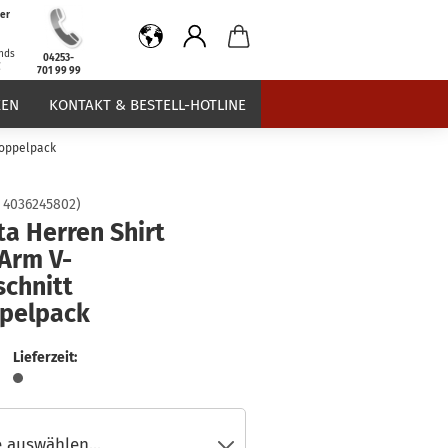
er
b
nds
04253-
€
701 99 99
EN
KONTAKT & BESTELL-HOTLINE
Doppelpack
:
4036245802
)
a Herren Shirt
 Arm V-
schnitt
pelpack
Lieferzeit: