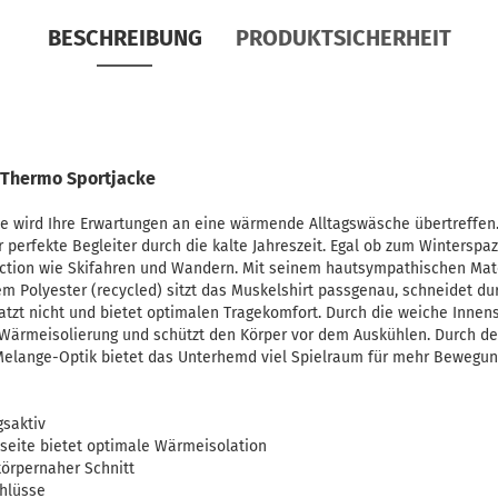
BESCHREIBUNG
PRODUKTSICHERHEIT
 Thermo Sportjacke
 wird Ihre Erwartungen an eine wärmende Alltagswäsche übertreffe
 perfekte Begleiter durch die kalte Jahreszeit. Egal ob zum Winterspaz
Action wie Skifahren und Wandern. Mit seinem hautsympathischen Mate
Polyester (recycled) sitzt das Muskelshirt passgenau, schneidet du
atzt nicht und bietet optimalen Tragekomfort. Durch die weiche Innens
Wärmeisolierung und schützt den Körper vor dem Auskühlen. Durch d
elange-Optik bietet das Unterhemd viel Spielraum für mehr Bewegung
gsaktiv
nseite bietet optimale Wärmeisolation
örpernaher Schnitt
hlüsse