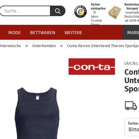
Sicher
Kostenlos
Suche...
einkaufen
Versand
15
innerhal
Jahre
Deutschla
Trusted
ab 49,90 
Shops
zertifiziert
MODE
BETTWAREN
WEITERE
MARK
»
»
Unterwäsche
Unterhemden
Conta Herren Unterhemd Thermo Sportja
(Art.Nr.
Con
Unt
Spo
Farbe: