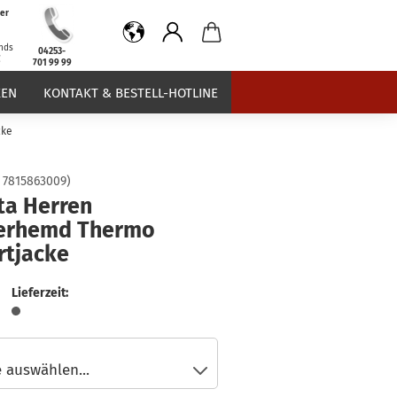
er
b
nds
04253-
€
701 99 99
EN
KONTAKT & BESTELL-HOTLINE
cke
:
7815863009
)
ta Herren
erhemd Thermo
rtjacke
Lieferzeit: