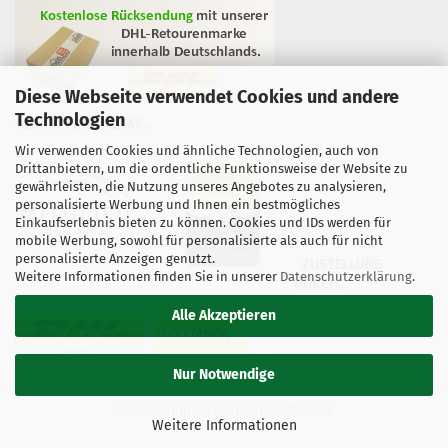
Diese Webseite verwendet Cookies und andere
Technologien
GEPRÜFTE QUALITÄT...
Wir verwenden Cookies und ähnliche Technologien, auch von
Drittanbietern, um die ordentliche Funktionsweise der Website zu
gewährleisten, die Nutzung unseres Angebotes zu analysieren,
personalisierte Werbung und Ihnen ein bestmögliches
Einkaufserlebnis bieten zu können. Cookies und IDs werden für
mobile Werbung, sowohl für personalisierte als auch für nicht
personalisierte Anzeigen genutzt.
ZUSTELLUNG
Weitere Informationen finden Sie in unserer
Datenschutzerklärung
.
DURCH...
Alle Akzeptieren
Nur Notwendige
Onlineshop
by Gambio.de © 2026
Weitere Informationen