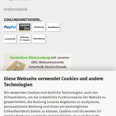
Größentabelle
ZAHLUNGSMETHODEN...
Diese Webseite verwendet Cookies und andere
Technologien
GEPRÜFTE QUALITÄT...
Wir verwenden Cookies und ähnliche Technologien, auch von
Drittanbietern, um die ordentliche Funktionsweise der Website zu
gewährleisten, die Nutzung unseres Angebotes zu analysieren,
personalisierte Werbung und Ihnen ein bestmögliches
Einkaufserlebnis bieten zu können. Cookies und IDs werden für
mobile Werbung, sowohl für personalisierte als auch für nicht