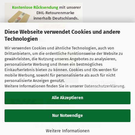
Diese Webseite verwendet Cookies und andere
Technologien
GEPRÜFTE QUALITÄT...
Wir verwenden Cookies und ähnliche Technologien, auch von
Drittanbietern, um die ordentliche Funktionsweise der Website zu
gewährleisten, die Nutzung unseres Angebotes zu analysieren,
personalisierte Werbung und Ihnen ein bestmögliches
Einkaufserlebnis bieten zu können. Cookies und IDs werden für
mobile Werbung, sowohl für personalisierte als auch für nicht
personalisierte Anzeigen genutzt.
ZUSTELLUNG
Weitere Informationen finden Sie in unserer
Datenschutzerklärung
.
DURCH...
Alle Akzeptieren
Nur Notwendige
Onlineshop
by Gambio.de © 2026
Weitere Informationen