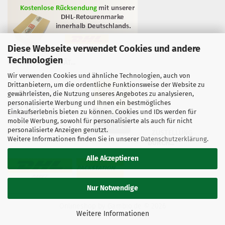
Diese Webseite verwendet Cookies und andere
Technologien
GEPRÜFTE QUALITÄT...
Wir verwenden Cookies und ähnliche Technologien, auch von
Drittanbietern, um die ordentliche Funktionsweise der Website zu
gewährleisten, die Nutzung unseres Angebotes zu analysieren,
personalisierte Werbung und Ihnen ein bestmögliches
Einkaufserlebnis bieten zu können. Cookies und IDs werden für
mobile Werbung, sowohl für personalisierte als auch für nicht
personalisierte Anzeigen genutzt.
ZUSTELLUNG
Weitere Informationen finden Sie in unserer
Datenschutzerklärung
.
DURCH...
Alle Akzeptieren
Nur Notwendige
Onlineshop
by Gambio.de © 2026
Weitere Informationen