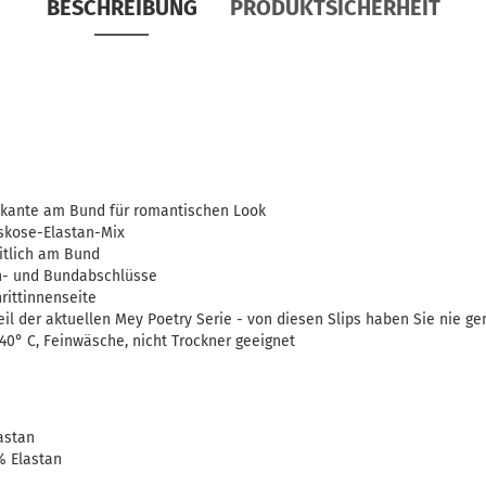
BESCHREIBUNG
PRODUKTSICHERHEIT
enkante am Bund für romantischen Look
iskose-Elastan-Mix
itlich am Bund
in- und Bundabschlüsse
rittinnenseite
Teil der aktuellen Mey Poetry Serie - von diesen Slips haben Sie nie ge
0° C, Feinwäsche, nicht Trockner geeignet
astan
% Elastan