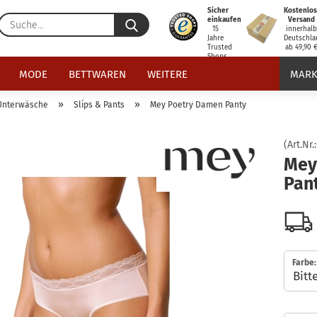
Sicher
Kostenlos
Suche...
einkaufen
Versand
15
innerhal
Jahre
Deutschla
Trusted
ab 49,90 
Shops
zertifiziert
MODE
BETTWAREN
WEITERE
MARK
»
»
Unterwäsche
Slips & Pants
Mey Poetry Damen Panty
(Art.Nr.
Mey
Pan
Farbe: