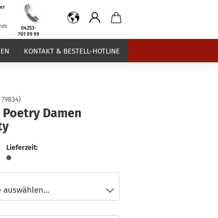
er
b
nds
04253-
€
701 99 99
EN
KONTAKT & BESTELL-HOTLINE
:
79834
)
 Poetry Damen
ty
Lieferzeit: