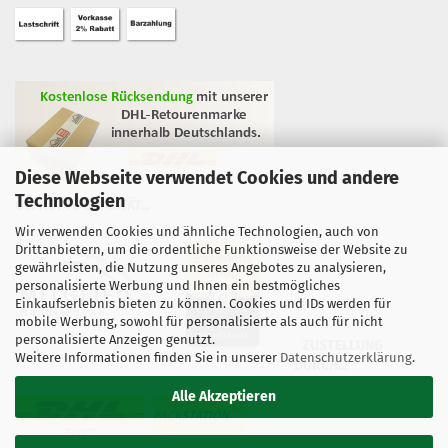
Diese Webseite verwendet Cookies und andere
Technologien
GEPRÜFTE QUALITÄT...
Wir verwenden Cookies und ähnliche Technologien, auch von
Drittanbietern, um die ordentliche Funktionsweise der Website zu
gewährleisten, die Nutzung unseres Angebotes zu analysieren,
personalisierte Werbung und Ihnen ein bestmögliches
Einkaufserlebnis bieten zu können. Cookies und IDs werden für
mobile Werbung, sowohl für personalisierte als auch für nicht
personalisierte Anzeigen genutzt.
ZUSTELLUNG
Weitere Informationen finden Sie in unserer
Datenschutzerklärung
.
DURCH...
Alle Akzeptieren