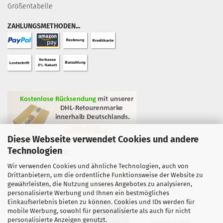
Größentabelle
ZAHLUNGSMETHODEN...
Diese Webseite verwendet Cookies und andere
Technologien
GEPRÜFTE QUALITÄT...
Wir verwenden Cookies und ähnliche Technologien, auch von
Drittanbietern, um die ordentliche Funktionsweise der Website zu
gewährleisten, die Nutzung unseres Angebotes zu analysieren,
personalisierte Werbung und Ihnen ein bestmögliches
Einkaufserlebnis bieten zu können. Cookies und IDs werden für
mobile Werbung, sowohl für personalisierte als auch für nicht
personalisierte Anzeigen genutzt.
ZUSTELLUNG