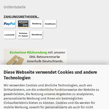
Größentabelle
ZAHLUNGSMETHODEN...
Diese Webseite verwendet Cookies und andere
Technologien
GEPRÜFTE QUALITÄT...
Wir verwenden Cookies und ähnliche Technologien, auch von
Drittanbietern, um die ordentliche Funktionsweise der Website zu
gewährleisten, die Nutzung unseres Angebotes zu analysieren,
personalisierte Werbung und Ihnen ein bestmögliches
Einkaufserlebnis bieten zu können. Cookies und IDs werden für
mobile Werbung, sowohl für personalisierte als auch für nicht