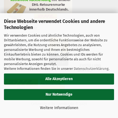
Diese Webseite verwendet Cookies und andere
Technologien
GEPRÜFTE QUALITÄT...
Wir verwenden Cookies und ähnliche Technologien, auch von
Drittanbietern, um die ordentliche Funktionsweise der Website zu
gewährleisten, die Nutzung unseres Angebotes zu analysieren,
personalisierte Werbung und Ihnen ein bestmögliches
Einkaufserlebnis bieten zu können. Cookies und IDs werden für
mobile Werbung, sowohl für personalisierte als auch für nicht
personalisierte Anzeigen genutzt.
ZUSTELLUNG
Weitere Informationen finden Sie in unserer
Datenschutzerklärung
.
DURCH...
Alle Akzeptieren
Nur Notwendige
Onlineshop
by Gambio.de © 2026
Weitere Informationen