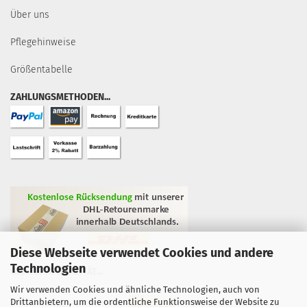
Über uns
Pflegehinweise
Größentabelle
ZAHLUNGSMETHODEN...
Diese Webseite verwendet Cookies und andere
Technologien
GEPRÜFTE QUALITÄT...
Wir verwenden Cookies und ähnliche Technologien, auch von
Drittanbietern, um die ordentliche Funktionsweise der Website zu