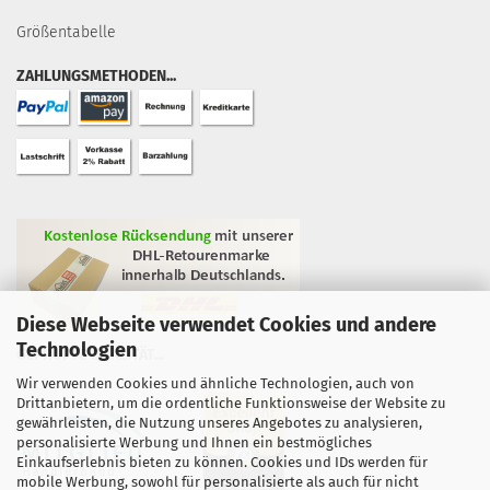
Größentabelle
ZAHLUNGSMETHODEN...
Diese Webseite verwendet Cookies und andere
Technologien
GEPRÜFTE QUALITÄT...
Wir verwenden Cookies und ähnliche Technologien, auch von
Drittanbietern, um die ordentliche Funktionsweise der Website zu
gewährleisten, die Nutzung unseres Angebotes zu analysieren,
personalisierte Werbung und Ihnen ein bestmögliches
Einkaufserlebnis bieten zu können. Cookies und IDs werden für
mobile Werbung, sowohl für personalisierte als auch für nicht