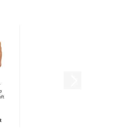
r
p
oft
R