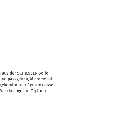
p aus der SCHIESSER-Serie
l und passgenau, Micromodal
gekomfort der Spitzenklasse.
n Waschgängen in Topform