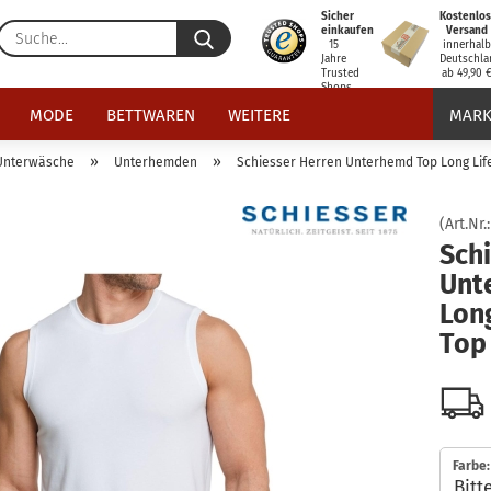
Sicher
Kostenlos
Suche...
einkaufen
Versand
15
innerhal
Jahre
Deutschla
Trusted
ab 49,90 
Shops
zertifiziert
MODE
BETTWAREN
WEITERE
MARK
»
»
Unterwäsche
Unterhemden
Schiesser Herren Unterhemd Top Long Life 
(Art.Nr.
Sch
Unt
Long
Top 
Farbe: