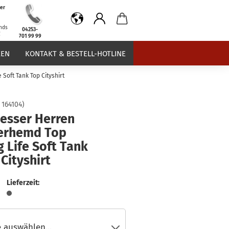
er
b
nds
04253-
€
701 99 99
EN
KONTAKT & BESTELL-HOTLINE
Soft Tank Top Cityshirt
:
164104
)
iesser Herren
erhemd Top
 Life Soft Tank
Cityshirt
Lieferzeit: