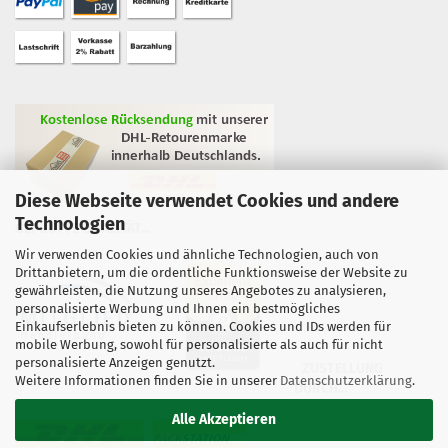
Diese Webseite verwendet Cookies und andere
Technologien
GEPRÜFTE QUALITÄT...
Wir verwenden Cookies und ähnliche Technologien, auch von
Drittanbietern, um die ordentliche Funktionsweise der Website zu
gewährleisten, die Nutzung unseres Angebotes zu analysieren,
personalisierte Werbung und Ihnen ein bestmögliches
Einkaufserlebnis bieten zu können. Cookies und IDs werden für
mobile Werbung, sowohl für personalisierte als auch für nicht
personalisierte Anzeigen genutzt.
ZUSTELLUNG
Weitere Informationen finden Sie in unserer
Datenschutzerklärung
.
DURCH...
Alle Akzeptieren