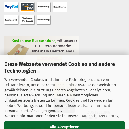
Diese Webseite verwendet Cookies und andere
Technologien
GEPRÜFTE QUALITÄT...
Wir verwenden Cookies und ähnliche Technologien, auch von
Drittanbietern, um die ordentliche Funktionsweise der Website zu
gewährleisten, die Nutzung unseres Angebotes zu analysieren,
personalisierte Werbung und Ihnen ein bestmögliches
Einkaufserlebnis bieten zu können. Cookies und IDs werden für
mobile Werbung, sowohl für personalisierte als auch für nicht
personalisierte Anzeigen genutzt.
ZUSTELLUNG
Weitere Informationen finden Sie in unserer
Datenschutzerklärung
.
DURCH...
Alle Akzeptieren