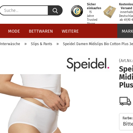
Sicher
Kostenlos
Suche...
einkaufen
Versand
15
innerhal
Jahre
Deutschla
Trusted
ab 49,90 
Shops
zertifiziert
MODE
BETTWAREN
WEITERE
MARK
»
»
Unterwäsche
Slips & Pants
Speidel Damen Midislips Bio Cotton Plus 3
(Art.Nr.
Spe
Midi
Plus
Farbe: