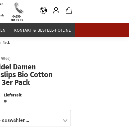
er
b
nds
04253-
€
701 99 99
EN
KONTAKT & BESTELL-HOTLINE
er Pack
:
9844
)
idel Damen
slips Bio Cotton
 3er Pack
Lieferzeit: