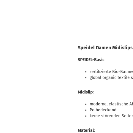
Speidel Damen Midislips 
SPEIDEL-Basic
zertifizierte Bio-Baum
global organic textile 
Midislip:
moderne, elastische A
Po bedeckend
keine störenden Seite
Material: