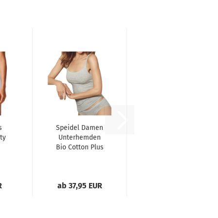
s
Speidel Damen
ty
Unterhemden
Bio Cotton Plus
3er Pack
Trägerhemden...
R
ab 37,95 EUR