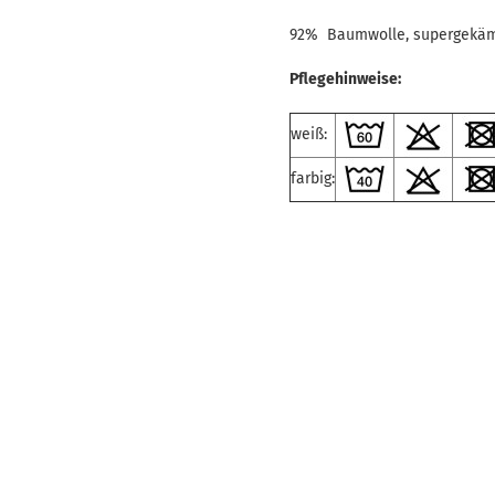
92% Baumwolle, supergekäm
Pflegehinweise:
weiß:
farbig: