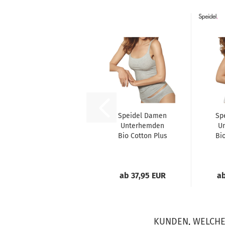
Speidel Damen
Sp
Unterhemden
U
Bio Cotton Plus
Bi
3er Pack
Trägerhemden...
Ach
ab 37,95 EUR
ab
KUNDEN, WELCHE 