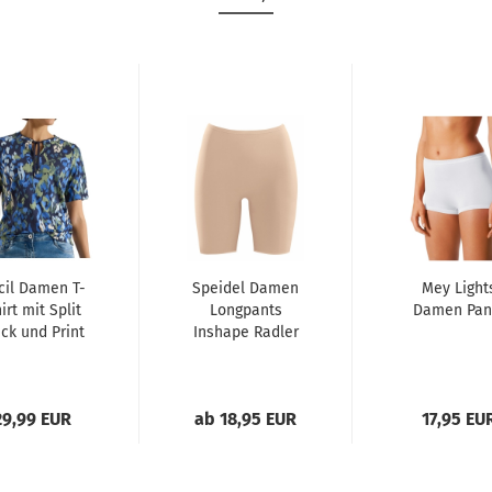
cil Damen T-
Speidel Damen
Mey Light
irt mit Split
Longpants
Damen Pan
ck und Print
Inshape Radler
29,99 EUR
ab 18,95 EUR
17,95 EU